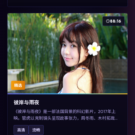
88:16
精选
彼岸与雨夜
《彼岸与雨夜》是一部法国背景的科幻影片，2017年上
映。管虎以克制镜头呈现故事张力，周冬雨、木村拓哉与
张震的对手戏可圈可点。剧情层面在真实历史背景下虚构
高清
流畅
一段跨国追寻之旅，对关注导演风格与演员阵容的观众具