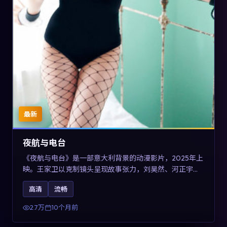
最新
夜航与电台
《夜航与电台》是一部意大利背景的动漫影片，2025年上
映。王家卫以克制镜头呈现故事张力，刘昊然、河正宇与
王景春的对手戏可圈可点。剧情层面以多线叙事拼贴都市
高清
流畅
边缘人的选择与救赎，对关注导演风格与演员阵容的观众
具有检索与收藏价值。
2.7万
10个月前