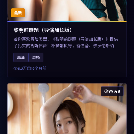
最新
黎明前谜题（导演加长版）
若你喜欢冒险类型，《黎明前谜题（导演加长版）》提供
了扎实的视听体验：朴赞郁执导，雷佳音、佛罗伦斯·珀与
章子怡共同演绎。影片2025年于美国上映，内容在有限空
高清
流畅
间内完成高密度的戏剧冲突，关键词包含高清流畅、人物
关系与情节反转，适合检索「2025冒险」「美国电影」的
8.3万
16个月前
用户。
99:48