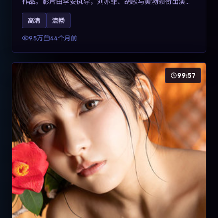
作品。影片由李安执导，刘亦菲、胡歌与黄渤领衔出演。
剧情用喜剧外壳包裹对现实规则的温和反讽，整体完成度
高清
流畅
高，适合希望了解意大利冒险类型创作的观众在线观看。
9.5万
44个月前
99:57