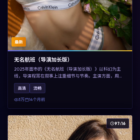
最新
无名航班（导演加长版）
2025年面市的《无名航班（导演加长版）》以科幻为主
线，导演程耳在叙事上注重细节与节奏。主演方面，周冬
雨、凯特·布兰切特与巩俐的表演为角色增添层次。故事以
高清
流畅
女性视角重写传统类型片的叙事惯性，可作为美国影视爱
好者的高清观影选择。
3万
14个月前
97:16