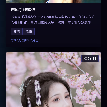
南风手稿笔记
《南风手稿笔记》于2016年在法国首映，是一部值得关注
的喜剧作品。影片由管虎执导，沈腾、章子怡与张震领衔
出演。剧情通过回忆与现实交错呈现记忆的可塑性，整体
高清
流畅
完成度高，适合希望了解法国喜剧类型创作的观众在线观
看。
9.6万
125个月前
96:31