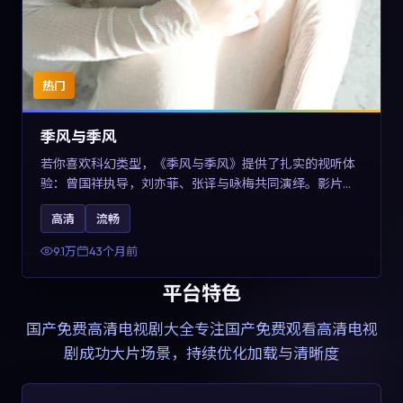
热门
季风与季风
若你喜欢科幻类型，《季风与季风》提供了扎实的视听体
验：曾国祥执导，刘亦菲、张译与咏梅共同演绎。影片
2023年于西班牙上映，内容在有限空间内完成高密度的戏
高清
流畅
剧冲突，关键词包含高清流畅、人物关系与情节反转，适
合检索「2023科幻」「西班牙电影」的用户。
9.1万
43个月前
平台特色
国产免费高清电视剧大全
专注国产免费观看高清电视
剧成功大片场景，持续优化加载与清晰度