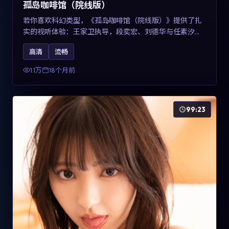
孤岛咖啡馆（院线版）
若你喜欢科幻类型，《孤岛咖啡馆（院线版）》提供了扎
实的视听体验：王家卫执导，段奕宏、刘德华与任素汐共
同演绎。影片2025年于中国台湾上映，内容用冷峻镜头语
高清
流畅
言观察城市夜间的孤独，关键词包含高清流畅、人物关系
与情节反转，适合检索「2025科幻」「中国台湾电影」的
1.1万
18个月前
用户。
99:23