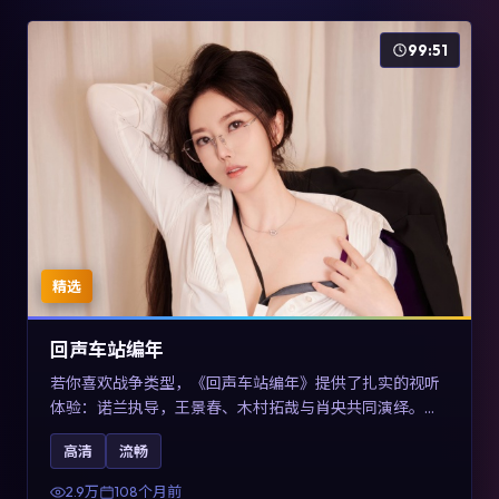
99:51
精选
回声车站编年
若你喜欢战争类型，《回声车站编年》提供了扎实的视听
体验：诺兰执导，王景春、木村拓哉与肖央共同演绎。影
片2017年于澳大利亚上映，内容用喜剧外壳包裹对现实规
高清
流畅
则的温和反讽，关键词包含高清流畅、人物关系与情节反
转，适合检索「2017战争」「澳大利亚电影」的用户。
2.9万
108个月前