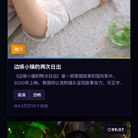
热门
边境小镇的两次日出
《边境小镇的两次日出》是一部德国背景的冒险影片，
2020年上映。曾国祥以克制镜头呈现故事张力，河正宇、
孙俪与任素汐的对手戏可圈可点。剧情层面在战争余波中
高清
流畅
刻画小人物的尊严与信念，对关注导演风格与演员阵容的
观众具有检索与收藏价值。
9.3万
75个月前
99:07