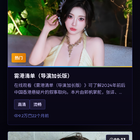
热门
雾港清单（导演加长版）
在线观看《雾港清单（导演加长版）》可了解2024年前后
中国香港悬疑片的叙事取向。本片由郭帆掌舵，张译、王
景春与咏梅主演，情节通过音乐与声音设计强化情绪张
高清
流畅
力，兼具娱乐性与讨论空间，适合作为片单补充与类型对
比参考。
9.2万
22个月前
99:33