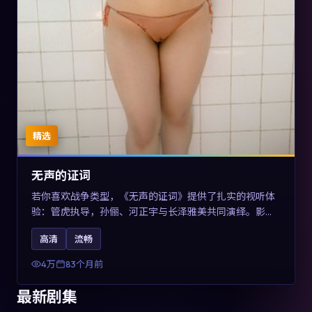
精选
无声的证词
若你喜欢战争类型，《无声的证词》提供了扎实的视听体
验：管虎执导，孙俪、河正宇与长泽雅美共同演绎。影片
2019年于澳大利亚上映，内容在罪案类型框架内探讨制度
高清
流畅
与个体关系，关键词包含高清流畅、人物关系与情节反
转，适合检索「2019战争」「澳大利亚电影」的用户。
4万
83个月前
最新剧集