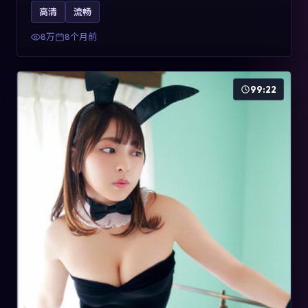
影片2025年于法国上映，内容用喜剧外壳包裹对现实规则
高清
流畅
的温和反讽，关键词包含高清流畅、人物关系与情节反
转，适合检索「2025动漫」「法国电影」的用户。
8万
8个月前
99:22