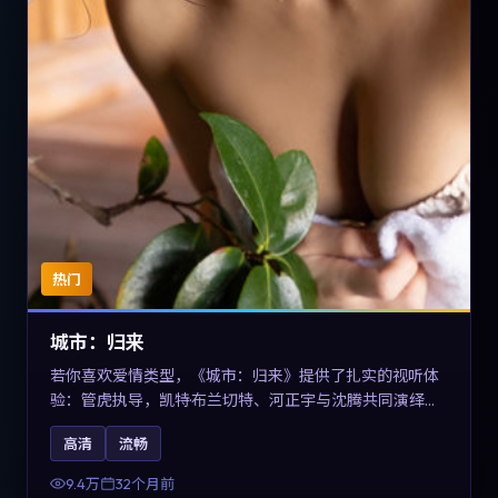
热门
城市：归来
若你喜欢爱情类型，《城市：归来》提供了扎实的视听体
验：管虎执导，凯特·布兰切特、河正宇与沈腾共同演绎。
影片2023年于德国上映，内容在有限空间内完成高密度的
高清
流畅
戏剧冲突，关键词包含高清流畅、人物关系与情节反转，
适合检索「2023爱情」「德国电影」的用户。
9.4万
32个月前